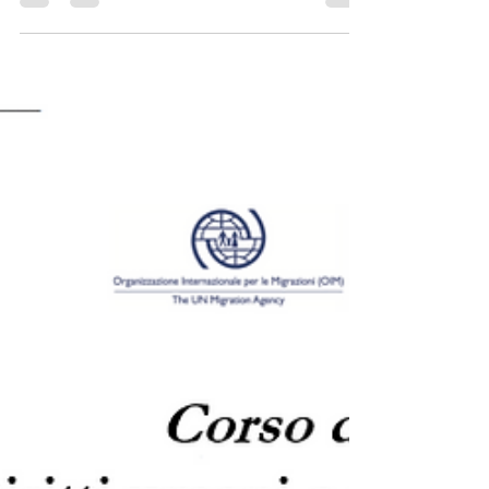
democrazia". Oltre il
30% di sconto per i soci
AMIStaDeS