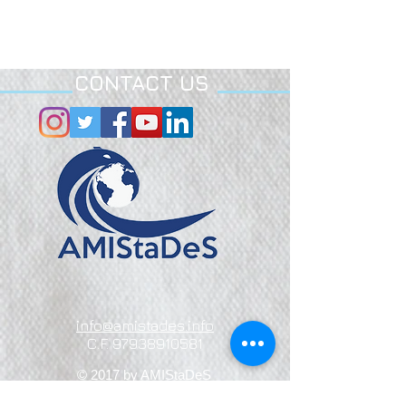
CONTACT US
info@amistades.info
C.F.
97938910581
© 2017 by AMIStaDeS