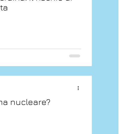
ata
rma nucleare?