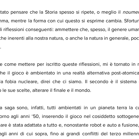
ato pensare che la Storia spesso si ripete, o meglio il 
noume
mma, mentre la forma con cui questo si esprime cambia. Sfortu
i riflessioni conseguenti: ammettere che, spesso, il genere uma
he inerenti alla nostra natura, o anche la natura in generale, p
. 
e come mettere per iscritto queste riflessioni, mi è tornato in
he il gioco è ambientato in una realtà alternativa post-atomica,
la fobia nucleare, direi che ci siamo. Il secondo è il sistema d
le sue scelte, alterare il finale e il mondo. 
la saga sono, infatti, tutti ambientati in un pianeta terra la cu
torno agli anni ‘50, inserendo il gioco nel cosiddetto sottogene
are è stata adattata a tutto e, nonostante robot e auto a fusione
li anni di cui sopra, fino ai grandi conflitti del terzo millenni