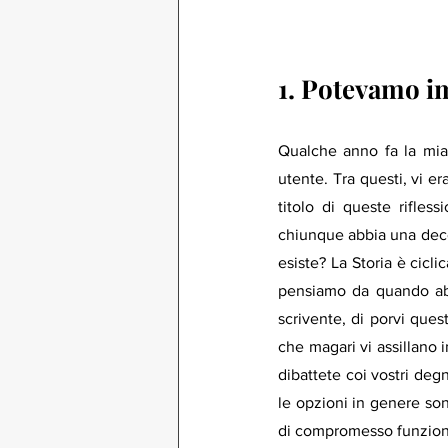
1. Potevamo im
Qualche anno fa la mia 
utente. Tra questi, vi era
titolo di queste riflessi
chiunque abbia una decent
esiste? La Storia è cicli
pensiamo da quando abb
scrivente, di porvi ques
che magari vi assillano 
dibattete coi vostri degn
le opzioni in genere son
di compromesso funzional