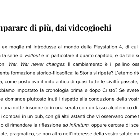
parare di più, dai videogiochi 
ex moglie mi introdusse al mondo della Playstation 4, di cui 
 la serie di 
Fallout
 e in particolare il quarto capitolo, e da tale s
oni 
War. War never changes
. Il cambiamento è il pallino oss
e formazione storico-filosofica: la Storia si ripete? L’eterno rit
ca, come postulava il mito antico di quasi tutte le civiltà passate
iamo impostato la cronologia prima e dopo Cristo? Se avete i
te domande piuttosto inutili rispetto alla conduzione della vostra
in una notte insonne (o in una serata con un tasso alcolemico di r
i compari in un pub, con gli altri astanti che vi osservano come fo
o di rimandare la riflessione 
ad infinitum
, oppure cercare di sce
e, pragmatico, se non altro nell’interesse della vostra salute me