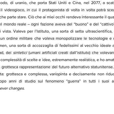
modo, di uranio, che porta Stati Uniti e Cina, nel 2077, a scat
l videogioco, in cui il protagonista di volta in volta potrà sce
che parte stare. Ciò che ai miei occhi rendeva interessante il qua
l mondo reale – ogni fazione aveva del “buono” e del “cattivo
vista. Valeva per l’Istituto, una sorta di setta ultrascientifica,
 un ordine militare che voleva monopolizzare le tecnologie e di
men, una sorta di accozzaglia di fedelissimi al vecchio ideale 
ad, dei 
sintetici 
(umani artificiali creati dall’istituto) che volevan
complessità di scelte e idee, estremamente realistica, e ho ama
 grottesca rappresentazione del futuro alternativo statunitense. P
sta: grottesca e complessa, variopinta e decisamente non riduci
, dopo anni di studio sul fenomeno “guerra” in tutti i suoi a
never changes
. 