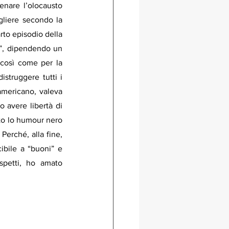
enare l’olocausto 
gliere secondo la 
rto episodio della 
”, dipendendo un 
 così come per la 
struggere tutti i 
americano, valeva 
o avere libertà di 
to lo humour nero 
erché, alla fine, 
bile a “buoni” e 
spetti, ho amato 