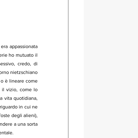
era appassionata 
erie ho mutuato il 
essivo, credo, di 
orno nietzschiano 
, o è lineare come 
l vizio, come lo 
 vita quotidiana, 
iguardo in cui ne 
ste degli alieni), 
ndere a una sorta 
ntale. 