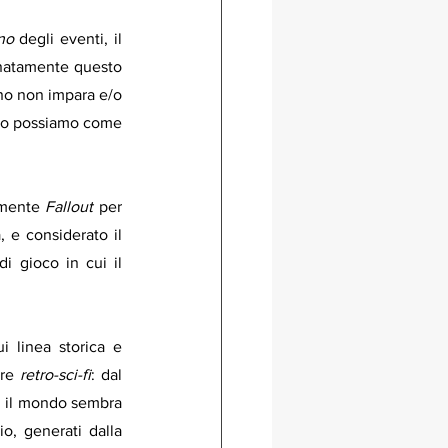
no
 degli eventi, il 
natamente questo 
no non impara e/o 
oco possiamo come 
 mente 
Fallout
 per 
 e considerato il 
i gioco in cui il 
i linea storica e 
re 
retro-sci-fi
: dal 
, il mondo sembra 
o, generati dalla 