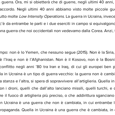
 guerra. Ora, mi si obietterà che di guerre, negli ultimi 40 anni,
ccordo. Negli ultimi 40 anni abbiamo visto molte piccole guerr
utto molte 
Low Intensity Operations
. La guerra in Ucraina, invece
ia c’è da entrambe le parti e i due eserciti in campo si equivalgon
una guerra che noi occidentali non vedevamo dalla Corea. Anzi, 
mpo: non è lo Yemen, che nessuno segue (2015). Non è la Siria, 
è l’Iraq e non è l’Afghanistan. Non è il Kosovo, non è la Bosnia
conflitto negli anni ’80 tra Iran e Iraq, di cui gli europei ben p
la in Ucraina è un tipo di guerra vecchio: la guerra non è cambiat
a stanza e l’altra, si spera di sopravvivere all’artiglieria. Quella i
n i droni, quelli che dall’alto lanciano missili, quelli turchi, e q
e il fuoco di artiglieria più preciso, o che addirittura sganciano
in Ucraina è una guerra che non è cambiata, in cui entrambe le 
 propaganda. Quella in Ucraina è una guerra che è cambiata, in cu