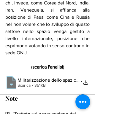
chi, invece, come Corea del Nord, India, 
Iran, Venezuela, si affianca alla 
posizione di Paesi come Cina e Russia 
nel non volere che lo sviluppo di questo 
settore nello spazio venga gestito a 
livello internazionale, posizione che 
esprimono votando in senso contrario in 
sede ONU.
(
scarica l'analisi
)
Militarizzazione dello spazio_ geopolitica terrestre o s
.
Scarica • 351KB
Note
[1]Il "Trattato sulla prevenzione del 
posizionamento di armi nello spazio 
esterno e della minaccia o dell'uso della 