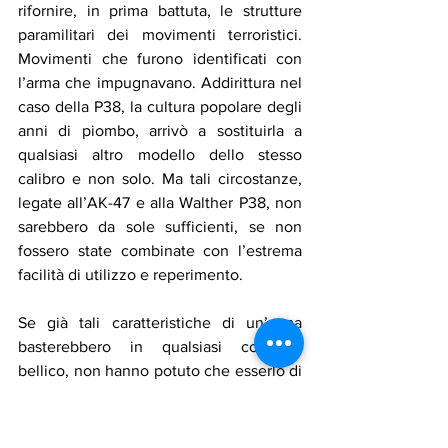
rifornire, in prima battuta, le strutture 
paramilitari dei movimenti terroristici. 
Movimenti che furono identificati con 
l’arma che impugnavano. Addirittura nel 
caso della P38, la cultura popolare degli 
anni di piombo, arrivò a sostituirla a 
qualsiasi altro modello dello stesso 
calibro e non solo. Ma tali circostanze, 
legate all’AK-47 e alla Walther P38, non 
sarebbero da sole sufficienti, se non 
fossero state combinate con l’estrema 
facilità di utilizzo e reperimento.
Se già tali caratteristiche di un’arma 
basterebbero in qualsiasi contesto 
bellico, non hanno potuto che esserlo di 
più, nel caso di organizzazioni 
clandestine obbligate alla “guerra 
asimmetrica”. L’ennesimo compromesso 