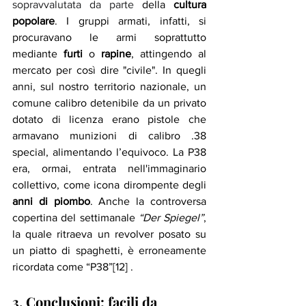
sopravvalutata da parte 
della 
cultura 
popolare
. I gruppi armati, infatti, si 
procuravano le armi soprattutto 
mediante 
furti
 o 
rapine
, attingendo al 
mercato per così dire "civile". In quegli 
anni, sul nostro territorio nazionale, un 
comune calibro detenibile da un privato 
dotato di licenza erano pistole che 
armavano munizioni di calibro .38 
special, alimentando l’equivoco. La P38 
era, ormai, entrata nell'immaginario 
collettivo, come icona dirompente degli 
anni di piombo
. Anche la controversa 
copertina del settimanale 
“Der Spiegel”
, 
la quale ritraeva un revolver posato su 
un piatto di spaghetti, è erroneamente 
ricordata come “P38”[12] . 
3. Conclusioni: facili da 