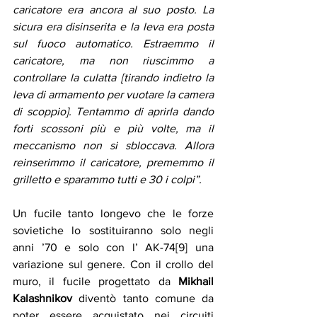
caricatore era ancora al suo posto. La 
sicura era disinserita e la leva era posta 
sul fuoco automatico. Estraemmo il 
caricatore, ma non riuscimmo a 
controllare la culatta [tirando indietro la 
leva di armamento per vuotare la camera 
di scoppio]. Tentammo di aprirla dando 
forti scossoni più e più volte, ma il 
meccanismo non si sbloccava. Allora 
reinserimmo il caricatore, prememmo il 
grilletto e sparammo tutti e 30 i colpi”.
Un fucile tanto longevo che le forze 
sovietiche lo sostituiranno solo negli 
anni ’70 e solo con l’ AK-74[9] una 
variazione sul genere. Con il crollo del 
muro, il fucile progettato da 
Mikhail 
Kalashnikov
 diventò tanto comune da 
poter essere acquistato nei circuiti 