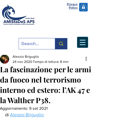
Privacy
Policy
Alessio Briguglio
24 nov 2020
Tempo di lettura: 8 min
La fascinazione per le armi
da fuoco nel terrorismo
interno ed estero: l’AK 47 e
la Walther P38.
Aggiornamento:
9 set 2021
di 
Alessio Briguglio