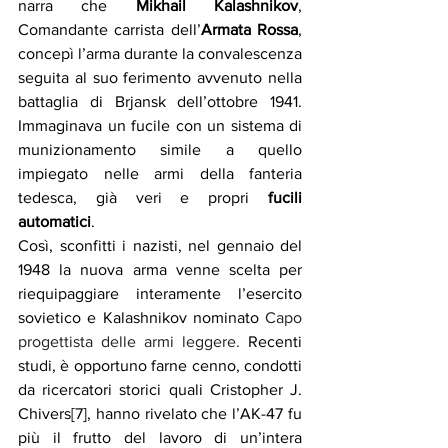
narra che 
Mikhail Kalashnikov
, 
Comandante carrista dell’
Armata Rossa
, 
concepì l’arma durante la convalescenza 
seguita al suo ferimento avvenuto nella 
battaglia di Brjansk dell’ottobre 1941. 
Immaginava un fucile con un sistema di 
munizionamento simile a quello 
impiegato nelle armi della fanteria 
tedesca, già veri e propri 
fucili 
automatici
.
Così, sconfitti i nazisti, nel gennaio del 
1948 la nuova arma venne scelta per 
riequipaggiare interamente l’esercito 
sovietico e Kalashnikov nominato 
Capo 
progettista delle armi leggere.
 Recenti 
studi, è opportuno farne cenno, condotti 
da ricercatori storici quali Cristopher J. 
Chivers[7], hanno rivelato che l’AK-47 fu 
più il frutto del lavoro di un’intera 