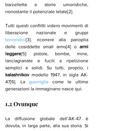
barzellette e storie umoristiche, 
nonostante il potenziale letale[2].
Tutti questi conflitti videro movimenti di 
liberazione nazionale e gruppi 
terroristici
[3]. ricorrere alla panoplia 
delle cosiddette small arms[4] o 
armi 
leggere
[5]: pistole, bombe, mine, 
lanciagranate e fucili a ripetizione 
semplici e solidi. Su tutti, proprio, i
kalashnikov
 modello 1947, in sigla AK-
47[6]. La 
guerriglia
 come le ultime 
generazioni la immaginano nasce qui.
1.2 Ovunque
La diffusione globale dell’AK-47 è 
dovuta, in larga parte, alla sua storia. Si 