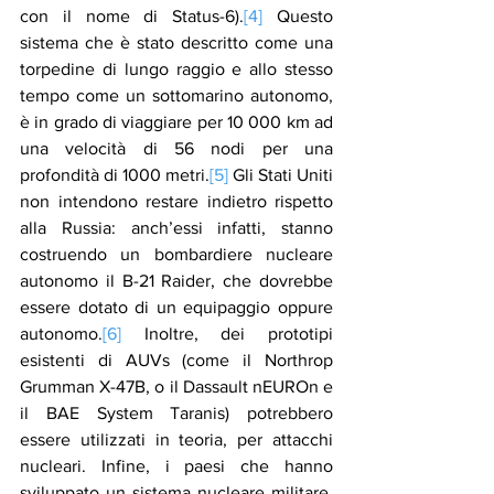
con il nome di Status-6).
[4]
 Questo 
sistema che è stato descritto come una 
torpedine di lungo raggio e allo stesso 
tempo come un sottomarino autonomo, 
è in grado di viaggiare per 10 000 km ad 
una velocità di 56 nodi per una 
profondità di 1000 metri.
[5]
 Gli Stati Uniti 
non intendono restare indietro rispetto 
alla Russia: anch’essi infatti, stanno 
costruendo un bombardiere nucleare 
autonomo il B-21 Raider, che dovrebbe 
essere dotato di un equipaggio oppure 
autonomo.
[6]
 Inoltre, dei prototipi 
esistenti di AUVs (come il Northrop 
Grumman X-47B, o il Dassault nEUROn e 
il BAE System Taranis) potrebbero 
essere utilizzati in teoria, per attacchi 
nucleari. Infine, i paesi che hanno 
sviluppato un sistema nucleare militare, 