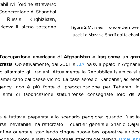
abilirvi l’ordine attraverso 
 Cooperazione di Shanghai 
Russia, Kirghizistan, 
 riceva il pieno sostegno 
Figura 2 Murales in onore dei nove d
uccisi a Mazar-e Sharif dai taleban
 l’occupazione americana di Afghanistan e Iraq come un gran
crazia
. Obiettivamente, dal 2001 la 
CIA
 ha sviluppato in Afghanis
o allarmato gli iraniani. Attualmente la Repubblica Islamica si
ro americano dal paese vicino. La base aerea di Kandahar, ad esemp
Agency, non è più fonte di preoccupazione per Teheran; ino
armi di fabbricazione statunitense consegnate loro da afgh
sa inevitabile, ha rafforzato il quartier generale Shahid Qajar
nfine orientale, stabilendo cinque nuove basi operative a ridosso
ggere i propri alleati da eventuali attacchi dei taliban. 
Ismail Kh