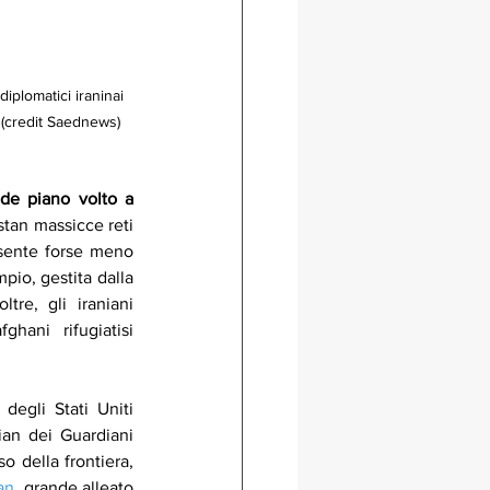
iplomatici iraninai 
i (credit Saednews)
de piano volto a 
tan massicce reti 
 sente forse meno 
io, gestita dalla 
ltre, g
li iraniani 
ani rifugiatisi 
ian dei Guardiani 
 della frontiera, 
an
, grande alleato 