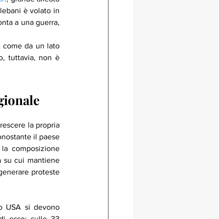
ebani è volato in 
nta a una guerra, 
e come da un lato 
o, tuttavia, non è 
gionale
escere la propria 
onostante il paese 
 la composizione 
 su cui mantiene 
 generare proteste 
di esso: sulle 33 