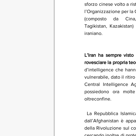
sforzo cinese volto a rist
l’Organizzazione per la
(composto da Cina, 
Tagikistan, Kazakistan)
iraniano.
L’Iran ha sempre visto
rovesciare la propria teo
d’intelligence che hann
vulnerabile, dato il riti
Central Intelligence 
possiedono ora molte 
oltreconfine. 
 La Repubblica Islamica è tuttavia preparata allo scenario peggiore: quando l’uscita degli Stati Uniti 
dall’Afghanistan è appar
della Rivoluzione sul co
cercando inoltre di prote