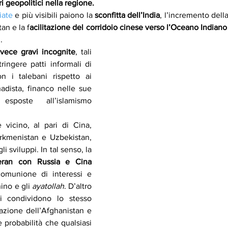
bri geopolitici nella regione. 
iate
 e più visibili paiono la 
sconfitta dell’India
, l’incremento della
tan e la
f
acilitazione del corridoio cinese verso l’Oceano Indiano
.
vece gravi incognite
, tali 
tringere patti informali di 
n i talebani rispetto ai 
ihadista, financo nelle sue 
esposte all’islamismo 
 vicino, al pari di Cina, 
urkmenistan e Uzbekistan, 
osserva con attenzione gli sviluppi. In tal senso, la 
collaborazione di Teheran con Russia e Cina 
omunione di interessi e 
ino e gli 
ayatollah
. D’altro 
ri condividono lo stesso 
zazione dell’Afghanistan e 
probabilità che qualsiasi 