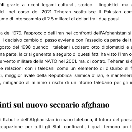
nti
 grazie ai ricchi legami culturali, storico - linguistici, ma
ci: nel corso del 2021 Teheran sostituisce il Pakistan com
 di interscambio di 2.5 miliardi di dollari tra i due paesi. 
a del 1979, l'approccio dell'Iran nei confronti dell'Afghanistan si
 il decisivo cambio di passo avviene con l’assedio da parte dei ta
agosto del 1998 quando i talebani uccisero otto diplomatici e u
 parte, la crisi generata a seguito di questi fatti ha visto l'Iran of
ntervento militare della NATO nel 2001, ma, di contro, Teheran si 
ie relazioni con i talebani come un elemento di disturbo al fi
iti, maggior rivale della Repubblica Islamica d’Iran, e mantenere 
, mitigando al minimo i rischi di un ritorno talebano per gli in
 vinti sul nuovo scenario afghano
 Kabul e dell’Afghanistan in mano talebana, il futuro del paese
cupazione per tutti gli Stati confinanti, i quali temono un 