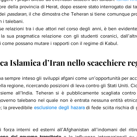
re della provincia di Herat, dopo essere stato interrogato dai tal
dei 
pasdaran
, il che dimostra che Teheran si tiene comunque pro
 i talebani.
e relazioni tra i due attori nel corso degli anni, è ben evident
a la sua pragmatica relazione con gli studenti coranici, dall’altr
 come possano mutare i rapporti con il regime di Kabul.
ca Islamica d’Iran nello scacchiere re
a sempre inteso gli sviluppi afgani come un’opportunità per accr
la regione, ricercando posizioni di leva contro gli Stati Uniti. Ci
nsieme all’India. Teheran si è pubblicamente scagliata contro
governo talebano nel quale non è entrata nessuna entità etnica
 la prevedibile 
esclusione degli hazara
di fede sciita rischia di
one del governo transitorio 
e le influenze internazionali su 