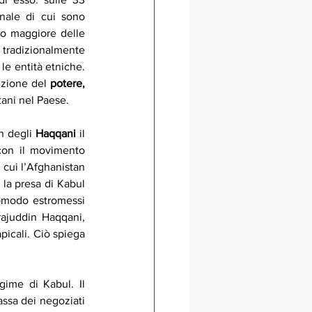
onale di cui sono 
to maggiore delle 
 tradizionalmente 
le entità etniche. 
izione del 
potere, 
tani nel Paese.
n degli 
Haqqani
 il 
con il movimento 
 cui l’Afghanistan 
la presa di Kabul 
somodo estromessi 
ajuddin Haqqani, 
picali. Ciò spiega 
ime di Kabul. Il 
ssa dei negoziati 