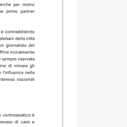
 anche per motivi 
e primo partner 
 è contraddistinto 
lebani della città 
n giornalista del 
frire inizialmente 
è sempre riservata 
ne di minare gli 
l'influenza nella 
teressi nazionali 
 centroasiatico è 
travaso di caos e