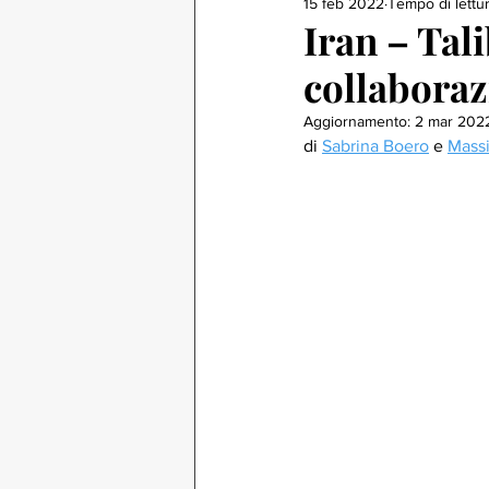
15 feb 2022
Tempo di lettur
Iran – Tali
collabora
Aggiornamento:
2 mar 202
di 
Sabrina Boero
 e 
Massi