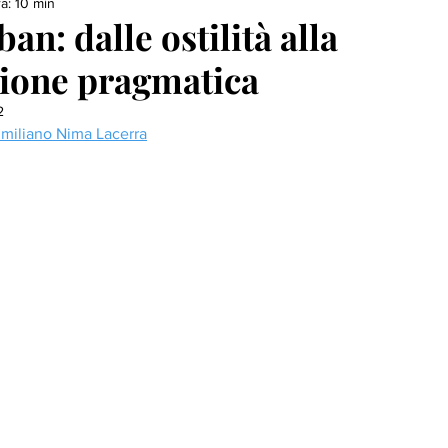
a: 10 min
ban: dalle ostilità alla
zione pragmatica
2
miliano Nima Lacerra