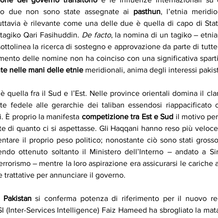
olo due non sono state assegnate ai 
pasthun
, l’etnia meridi
Tuttavia è rilevante come una delle due è quella di capo di Sta
tagiko Qari Fasihuddin. 
De facto
, la nomina di un tagiko – etnia
sottolinea la ricerca di sostegno e approvazione da parte di tutte 
amento delle nomine non ha coinciso con una significativa spart
te nelle mani delle etnie 
meridionali, anima degli interessi pakis
 è quella fra il Sud e l’Est. Nelle province orientali domina il cla
e fedele alle gerarchie dei taliban essendosi riappacificato 
i. È proprio la manifesta 
competizione tra Est e Sud 
il motivo per
 di quanto ci si aspettasse. Gli Haqqani hanno reso più veloce 
entare il proprio peso politico; nonostante ciò sono stati gros
do ottenuto soltanto il Ministero dell’Interno – andato a Sir
errorismo – mentre la loro aspirazione era assicurarsi le cariche a
 trattative per annunciare il governo.
 
Pakistan
 si conferma potenza di riferimento per il nuovo reg
SI (Inter-Services Intelligence) Faiz Hameed ha sbrogliato la mata