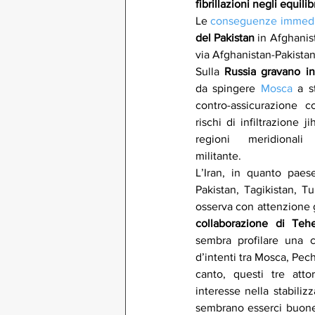
fibrillazioni negli equili
Le 
conseguenze immed
del Pakistan
 in Afghanis
via Afghanistan-Pakistan
Sulla 
Russia gravano in
da spingere 
Mosca
 a s
contro-assicurazione co
rischi di infiltrazione j
regioni meridionali 
militante.
L’Iran, in quanto paese
Pakistan, Tagikistan, T
sembra profilare una c
d’intenti tra Mosca, Pech
canto, questi tre atto
interesse nella stabiliz
sembrano esserci buone 