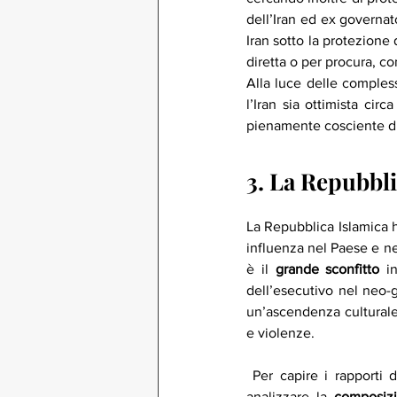
dell’Iran ed ex governato
Iran sotto la protezione 
diretta o per procura, con
Alla luce delle compless
l’Iran sia ottimista circ
pienamente cosciente di
3. La Repubbli
La Repubblica Islamica h
influenza nel Paese e nel
è il 
grande sconfitto
 i
dell’esecutivo nel neo-
un’ascendenza culturale;
e violenze. 
 Per capire i rapporti di forza interni ed esterni all’Afghanistan all’indomani del ritiro USA si devono 
analizzare la 
composizi