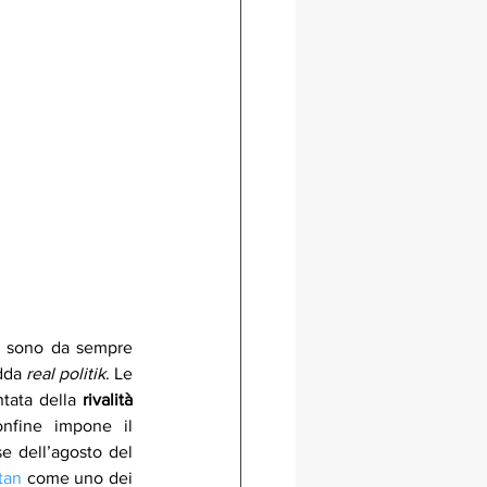
ni sono da sempre 
dda 
real politik
. Le 
tata della 
rivalità 
nfine impone il 
e dell’agosto del 
tan
 come uno dei 