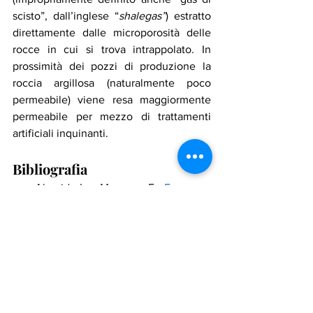
scisto”, dall’inglese “
shalegas”
) estratto 
direttamente dalle microporosità delle 
rocce in cui si trova intrappolato. In 
prossimità dei pozzi di produzione la 
roccia argillosa (naturalmente poco 
permeabile) viene resa maggiormente 
permeabile per mezzo di trattamenti 
artificiali inquinanti.
Bibliografia
Almeida I. e Mazneva E., 
European 
Gas Plunges 20% as Rally Lures U.S. 
LNG Cargoes
, Bloomberg, in 
qCaptain, 23 dicembre 2021.
Belladonna A. e Gili A., 
The "Great 
Game" of Gas: Geopolitics and New 
Technologies
, Dossier, ISPI, 23 
febbraio 2020.