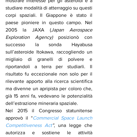
mostrare interesse per gli asteroidi e a 
studiare modalità di atterraggio su questi 
corpi spaziali. Il Giappone è stato il 
paese pioniere in questo campo. Nel 
2005 la JAXA (
Japan Aerospace 
Exploration Agency)
 posizionò con 
successo la sonda Hayabusa 
sull’asteroide Itokawa, raccogliendo un 
migliaio di granelli di polvere e 
riportandoli a terra per studiarli. Il 
risultato fu eccezionale non solo per il 
rilevante apporto alla ricerca scientifica 
ma divenne un apripista per coloro che, 
già 15 anni fa, vedevano le potenzialità 
dell’estrazione mineraria spaziale.
Nel 2015 il Congresso statunitense 
approvò il “
Commercial Space Launch 
Competitiveness Act
”
, una legge che 
autorizza e sostiene le attività 