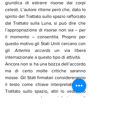
giuridica di estrarre risorse dai corpi 
celesti. L’autore ritiene però che, dato lo 
spirito del Trattato sullo spazio rafforzato 
dal Trattato sulla Luna, si può dire che 
l’appropriazione di risorse non sia – per 
il momento – consentita. Proprio per 
questo motivo gli Stati Uniti cercano con 
gli 
Artemis accords
 un via libera 
internazionale a questo tipo di attività.
Ancora non si ha una bozza dell’accordo 
ma di certo molte critiche saranno 
mosse. Gli Stati firmatari considereranno 
il testo come chiave interpretativa del 
Trattato sullo spazio, altri lo vedranno 
come una palese violazione di 
quest’ultimo finalizzata allo sfruttamento 
delle risorse spaziali da parte degli Stati 
più ricchi. Ciò che si può sperare è che 
questa iniziativa statunitense dia il via a 