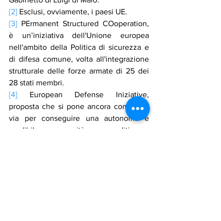
[2]
 Esclusi, ovviamente, i paesi UE.
[3]
 PErmanent Structured COoperation, 
è un’iniziativa dell'Unione europea 
nell'ambito della Politica di sicurezza e 
di difesa comune, volta all'integrazione 
strutturale delle forze armate di 25 dei 
28 stati membri.
[4]
 European Defense Iniziative, 
proposta che si pone ancora come una 
via per conseguire una autonoma e 
credibile capacità expeditionary 
europea, dotata di proprie forze, proprio 
stato maggiore e proprio sistema di 
comando e controllo.
[5]
 Non solo sotto il punto di vista 
militare, dato che è l’unico paese 
europeo oltre alla Gran Bretagna, a 
disporre di una propria forza d’attacco 