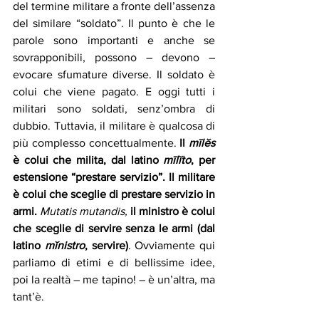
del termine militare a fronte dell’assenza 
del similare “soldato”. Il punto è che le 
parole sono importanti e anche se 
sovrapponibili, possono – devono – 
evocare sfumature diverse. Il soldato è 
colui che viene pagato. E oggi tutti i 
militari sono soldati, senz’ombra di 
dubbio. Tuttavia, il militare è qualcosa di 
più complesso concettualmente. 
Il 
mīlĕs
è colui che milita, dal latino 
mīlĭto
, per 
estensione “prestare servizio”. Il militare 
è colui che sceglie di prestare servizio in 
armi.
Mutatis mutandis, 
il ministro è colui 
che sceglie di servire senza le armi (dal 
latino 
mĭnistro
, servire)
. Ovviamente qui 
parliamo di etimi e di bellissime idee, 
poi la realtà – me tapino! – è un’altra, ma 
tant’è. 