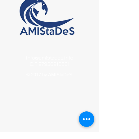
info@amistades.info
C.F.
97938910581
© 2017 by AMIStaDeS