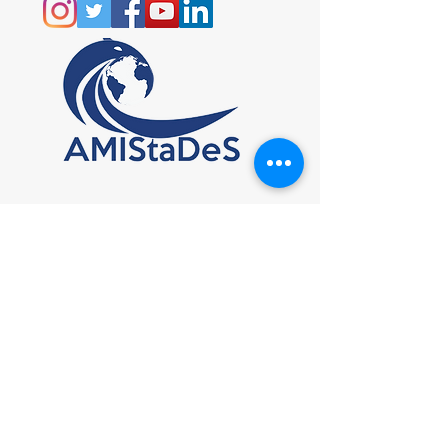
info@amistades.info
C.F.
97938910581
© 2017 by AMIStaDeS