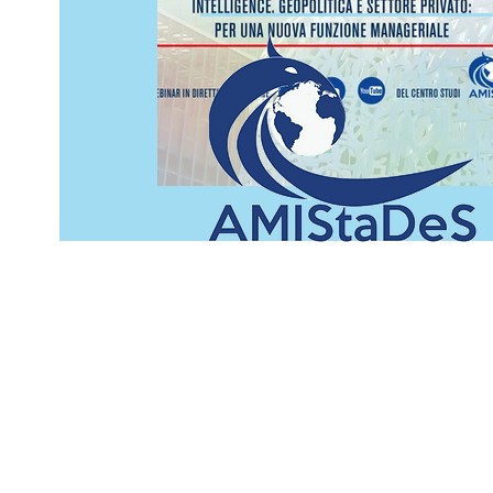
info@amistades.info
C.F. 97938910581