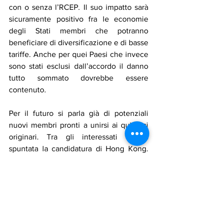
con o senza l’RCEP. Il suo impatto sarà 
sicuramente positivo fra le economie 
degli Stati membri che potranno 
beneficiare di diversificazione e di basse 
tariffe. Anche per quei Paesi che invece 
sono stati esclusi dall’accordo il danno 
tutto sommato dovrebbe essere 
contenuto. 
Per il futuro si parla già di potenziali 
nuovi membri pronti a unirsi ai quindici 
originari. Tra gli interessati è già 
spuntata la candidatura di Hong Kong. 
Lo scorso settembre, infatti, in 
occasione del Belt and Road Summit, 
Carrie Lam ha espresso il suo vivo 
interesse a prender parte all’iniziativa 
non appena questa sarà aperta a nuovi 
membri. Lo stesso mese, in occasione 