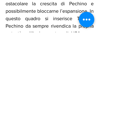
ostacolare la crescita di Pechino e 
possibilmente bloccarne l’espansione. In 
questo quadro si inserisce Taiwan. 
Pechino da sempre rivendica la propria 
potestà sull’isola mentre gli USA sono 
da sempre difensori della sua 
indipendenza. Se Taiwan dovesse 
rientrare nell’orbita cinese andrebbe a 
recidere quell’insieme di alleanze 
costruite intorno la Cina e andrebbe a 
minare la credibilità di Washington circa 
le reali intenzioni della Casa Bianca di 
proteggere e spendersi per i suoi 
partner locali. Tutto ciò potrebbe 
migliorare sensibilmente la posizione di 
Pechino nell’Oceano Pacifico.