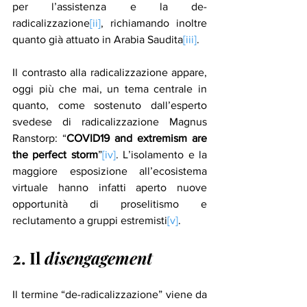
per l’assistenza e la de-
radicalizzazione
[ii]
, richiamando inoltre 
quanto già attuato in Arabia Saudita
[iii]
. 
Il contrasto alla radicalizzazione appare, 
oggi più che mai, un tema centrale in 
quanto, come sostenuto dall’esperto 
svedese di radicalizzazione Magnus 
Ranstorp: “
COVID19 and extremism are 
the perfect storm
”
[iv]
. L’isolamento e la 
maggiore esposizione all’ecosistema 
virtuale hanno infatti aperto nuove 
opportunità di proselitismo e 
reclutamento a gruppi estremisti
[v]
. 
2. Il 
disengagement
Il termine “de-radicalizzazione” viene da 