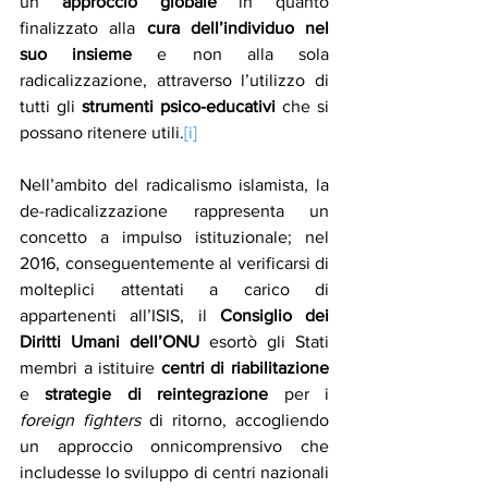
un 
approccio globale
 in quanto 
finalizzato alla 
cura dell’individuo nel 
suo insieme
 e non alla sola 
radicalizzazione, attraverso l’utilizzo di 
tutti gli 
strumenti psico-educativi
 che si 
possano ritenere utili.
[i]
Nell’ambito del radicalismo islamista, la 
de-radicalizzazione rappresenta un 
concetto a impulso istituzionale; nel 
2016, conseguentemente al verificarsi di 
molteplici attentati a carico di 
appartenenti all’ISIS, il 
Consiglio dei 
Diritti Umani dell’ONU
 esortò gli Stati 
membri a istituire 
centri di riabilitazione
e 
strategie di reintegrazione
 per i 
foreign fighters
 di ritorno, accogliendo 
un approccio onnicomprensivo che 
includesse lo sviluppo di centri nazionali 