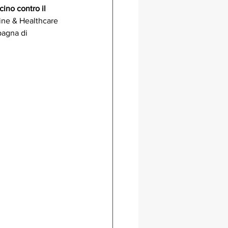
ino contro il 
ine & Healthcare 
pagna di 