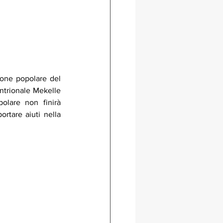
ione popolare del 
ntrionale Mekelle 
olare non finirà 
rtare aiuti nella 