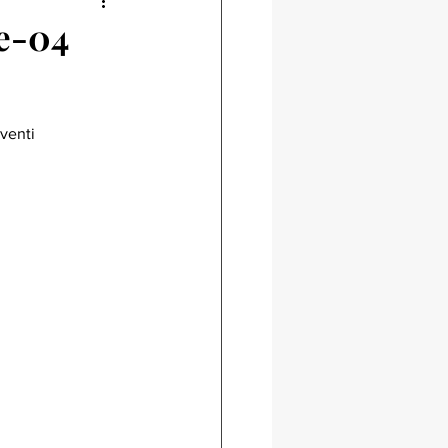
e-04
venti 