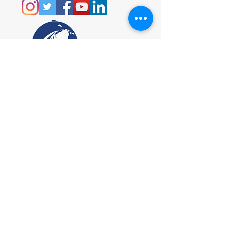
info@amistades.info
C.F.
97938910581
© 2017 by AMIStaDeS