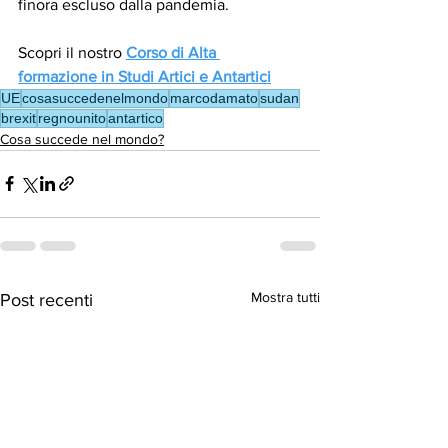
finora escluso dalla pandemia. 
Scopri il nostro 
Corso di Alta 
formazione in Studi Artici e Antartici
UE
cosasuccedenelmondo
marcodamato
sudan
brexit
regnounito
antartico
Cosa succede nel mondo?
Mostra tutti
Post recenti