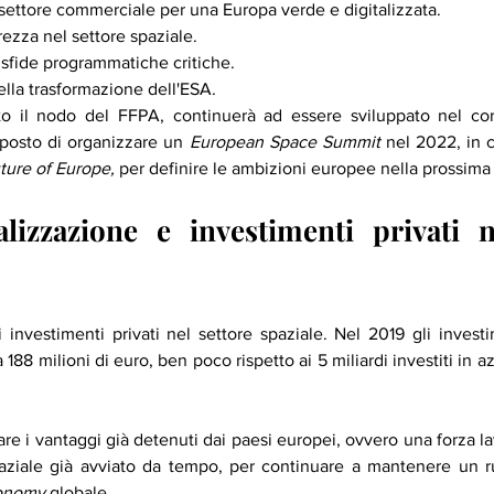
ettore commerciale per una Europa verde e digitalizzata.
rezza nel settore spaziale.
 sfide programmatiche critiche.
lla trasformazione dell'ESA.
olto il nodo del FFPA, continuerà ad essere sviluppato nel cors
oposto di organizzare un 
European Space Summit
 nel 2022, in 
ure of Europe, 
per definire le ambizioni europee nella prossim
izzazione e investimenti privati ne
 investimenti privati nel settore spaziale. Nel 2019 gli investim
tare i vantaggi già detenuti dai paesi europei, ovvero una forza l
aziale già avviato da tempo, per continuare a mantenere un ru
onomy
 globale.