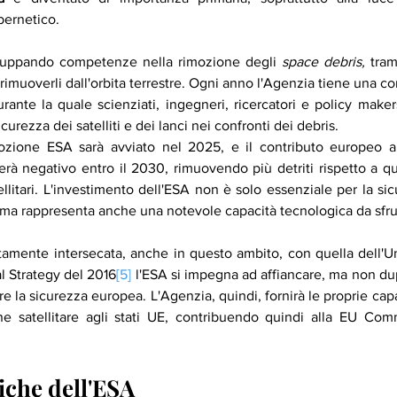
bernetico.
luppando competenze nella rimozione degli 
space debris, 
tram
rimuoverli dall'orbita terrestre. Ogni anno l'Agenzia tiene una c
urante la quale scienziati, ingegneri, ricercatori e policy maker
icurezza dei satelliti e dei lanci nei confronti dei debris.
mozione ESA sarà avviato nel 2025, e il contributo europeo al
erà negativo entro il 2030, rimuovendo più detriti rispetto a quel
ellitari. L'investimento dell'ESA non è solo essenziale per la sic
 ma rappresenta anche una notevole capacità tecnologica da sfru
ttamente intersecata, anche in questo ambito, con quella dell'U
l Strategy del 2016
[5]
 l'ESA si impegna ad affiancare, ma non dup
e la sicurezza europea. L'Agenzia, quindi, fornirà le proprie capa
ne satellitare agli stati UE, contribuendo quindi alla EU Co
tiche dell'ESA