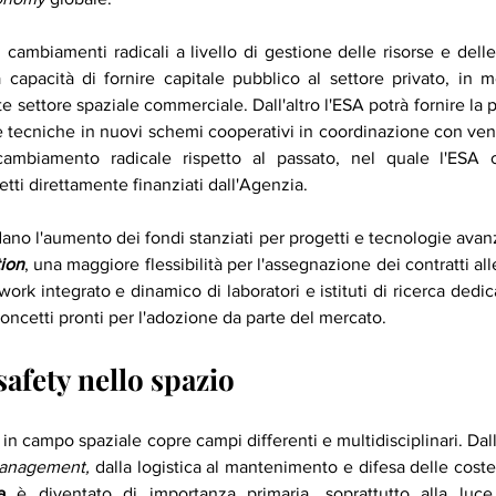
 cambiamenti radicali a livello di gestione delle risorse e del
capacità di fornire capitale pubblico al settore privato, in m
e settore spaziale commerciale. Dall'altro l'ESA potrà fornire la 
 tecniche in nuovi schemi cooperativi in coordinazione con vent
 cambiamento radicale rispetto al passato, nel quale l'ESA of
ti direttamente finanziati dall'Agenzia.
dano l'aumento dei fondi stanziati per progetti e tecnologie avanz
tion
, una maggiore flessibilità per l'assegnazione dei contratti all
ork integrato e dinamico di laboratori e istituti di ricerca dedica
oncetti pronti per l'adozione da parte del mercato.
safety nello spazio
management, 
dalla logistica al mantenimento e difesa delle costella
a
 è diventato di importanza primaria, soprattutto alla luce 