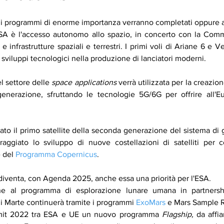
 di programmi di enorme importanza verranno completati oppure a
'ESA è l'accesso autonomo allo spazio, in concerto con la Comm
 e infrastrutture spaziali e terrestri. I primi voli di Ariane 6 e V
 sviluppi tecnologici nella produzione di lanciatori moderni.
l settore delle 
space applications 
verrà utilizzata per la creazion
enerazione, sfruttando le tecnologie 5G/6G per offrire all'Eu
iato il primo satellite della seconda generazione del sistema di 
raggiato lo sviluppo di nuove costellazioni di satelliti per 
 del 
Programma Copernicus
.
diventa, con Agenda 2025, anche essa una priorità per l'ESA.
ione al programma di esplorazione lunare umana in partners
di Marte continuerà tramite i programmi
 ExoMars
 e Mars Sample 
mit 2022 tra ESA e UE un nuovo programma 
Flagship, 
da affia