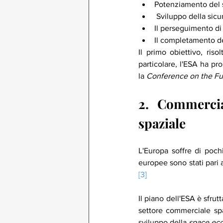
Potenziamento del s
 Sviluppo della sicu
Il perseguimento di
Il completamento de
Il primo obiettivo, ris
particolare, l'ESA ha pr
la 
Conference on the Fut
2. Commercial
spaziale
L'Europa soffre di pochi
[3]
Il piano dell'ESA è sfrut
settore commerciale sp
sviluppo della 
space ec