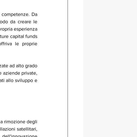
le competenze. Da 
odo da creare le 
propria esperienza 
ure capital funds 
friva le proprie 
ate ad alto grado 
e aziende private, 
ti allo sviluppo e 
Il settore della sicurezza in campo spaziale copre campi differenti e multidisciplinari. Dalla rimozione degli 
zioni satellitari, 
dell'innovazione 