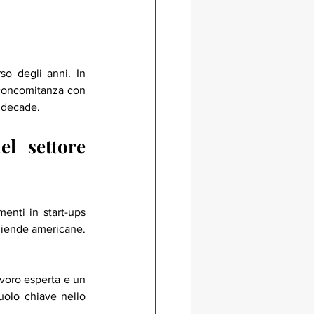
o degli anni. In 
concomitanza con 
a decade.
l settore 
enti in start-ups 
europee sono stati pari a 188 milioni di euro, ben poco rispetto ai 5 miliardi investiti in aziende americane. 
avoro esperta e un 
olo chiave nello 