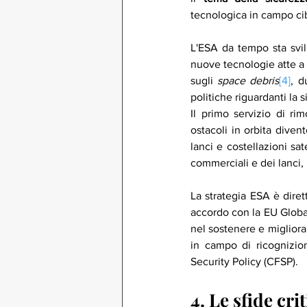
tecnologica in campo ci
L'ESA da tempo sta svi
nuove tecnologie atte a 
sugli 
space debris
[4]
, d
politiche riguardanti la s
Il primo servizio di ri
ostacoli in orbita divent
lanci e costellazioni sat
commerciali e dei lanci,
La strategia ESA è dire
accordo con la EU Globa
nel sostenere e migliorar
in campo di ricognizio
Security Policy (CFSP).
4. Le sfide cri