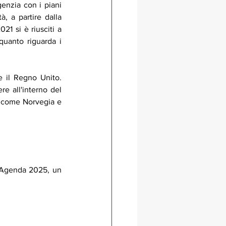
enzia con i piani 
 a partire dalla 
1 si è riusciti a 
uanto riguarda i 
e il Regno Unito. 
 all'interno del 
 come Norvegia e 
a Agenda 2025, un 