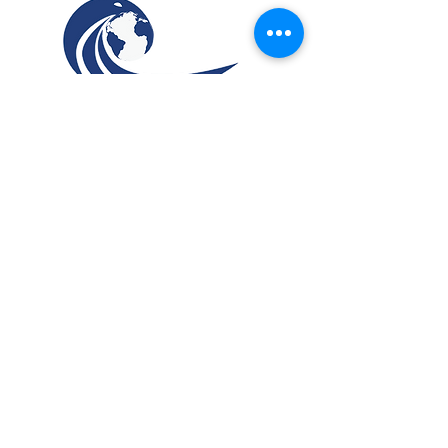
info@amistades.info
C.F.
97938910581
© 2017 by AMIStaDeS